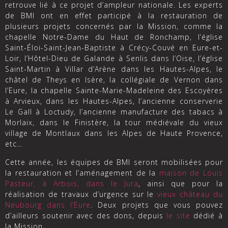
retrouve lié à ce projet d’ampleur nationale. Les experts
de BMI ont en effet participé à la restauration de
plusieurs projets concernés par la Mission, comme la
chapelle Notre-Dame du Haut de Ronchamp, l’église
Saint-Éloi-Saint-Jean-Baptiste à Crécy-Couvé en Eure-et-
Loir, l’Hôtel-Dieu de Galande à Senlis dans l’Oise, l’église
Saint-Martin à Villar d’Arène dans les Hautes-Alpes, le
châtel de Theys en Isère, la collégiale de Vernon dans
l’Eure, la chapelle Sainte-Marie-Madeleine des Escoyères
à Arvieux, dans les Hautes-Alpes, l’ancienne conserverie
Le Gall à Loctudy, l’ancienne manufacture des tabacs à
Morlaix, dans le Finistère, la tour médiévale du vieux
village de Montlaux dans les Alpes de Haute Provence,
etc…
Cette année, les équipes de BMI seront mobilisées pour
la restauration et l’aménagement de la
maison de Louis
Pasteur, à Arbois, dans le Jura
, ainsi que pour la
réalisation de travaux d’urgence sur le
vieux château du
Neubourg dans l’Eure
. Deux projets que vous pouvez
d’ailleurs soutenir avec des dons, depuis
le site
dédié à
la Mission.